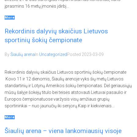
įprasmins 16 metų įmonės įdirbį...
More
Rekordinis dalyvių skaičius Lietuvos
sportinių šokių čempionate
By
Šiaulių arena
In
Uncategorized
Posted
2023-03-09
Rekordinis dalyvių skaičius Lietuvos sportinių šokių čempionate
Kovo 11 ir 12 dienomis, Šiaulių arenoje vyks šių metų Lietuvos
standartinių ir Lotynų Amerikos šokių čempionatas. Dėl geriausiųjų
mūsų šalyje šokėjų titulo bei teisės atstovauti Lietuvai pasaulio ir
Europos čempionatuose varžysis visų amžiaus grupių
sportininkai – nuo jaunučių iki senjorų.Kaip ir kiekvienais...
More
Šiaulių arena – viena lankomiausių visoje