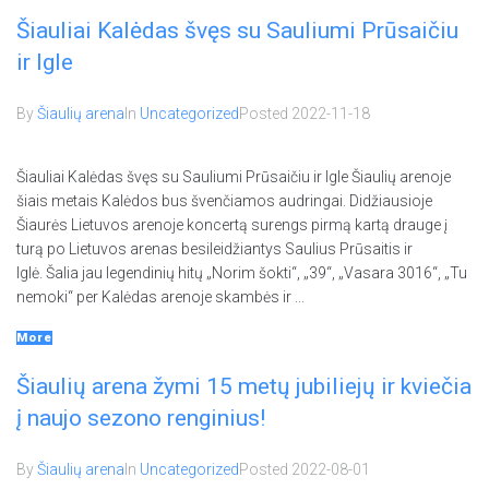
Šiauliai Kalėdas švęs su Sauliumi Prūsaičiu
ir Igle
By
Šiaulių arena
In
Uncategorized
Posted
2022-11-18
Šiauliai Kalėdas švęs su Sauliumi Prūsaičiu ir Igle Šiaulių arenoje
šiais metais Kalėdos bus švenčiamos audringai. Didžiausioje
Šiaurės Lietuvos arenoje koncertą surengs pirmą kartą drauge į
turą po Lietuvos arenas besileidžiantys Saulius Prūsaitis ir
Iglė. Šalia jau legendinių hitų „Norim šokti“, „39“, „Vasara 3016“, „Tu
nemoki“ per Kalėdas arenoje skambės ir ...
More
Šiaulių arena žymi 15 metų jubiliejų ir kviečia
į naujo sezono renginius!
By
Šiaulių arena
In
Uncategorized
Posted
2022-08-01