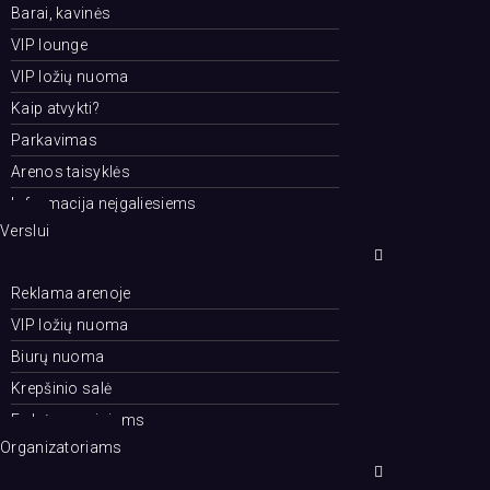
Barai, kavinės
VIP lounge
VIP ložių nuoma
Kaip atvykti?
Parkavimas
Arenos taisyklės
Informacija neįgaliesiems
Verslui
Reklama arenoje
VIP ložių nuoma
Biurų nuoma
Krepšinio salė
Erdvės renginiams
Organizatoriams