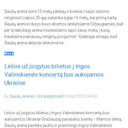
Šiaulių arena žymi 15 metų jubiliejų ir kviečia į naujo sezono
renginius! Liepos 25-ąją sukanka lygiai 15 metų, kai pirmą kartą
Šiaulių arenos durys buvo atvertos lankytojams! Džiaugiamės, kad
per šį laikotarpį arena miestiečiams tapo sava, miela, į kurią
traukiame įvairiausių renginių progomis! Ypatingai smagu, kad
Šiaulių arena aktyviai lankoma ne...
More
Lėšos už įsigytus bilietus į Ingos
Valinskienės koncertą bus aukojamos
Ukrainai
By
Šiaulių arena
In
Uncategorized
Posted
2022-04-03
Lėšos už įsigytus bilietus į Ingos Valinskienės koncertą bus
aukojamos Ukrainai Gražiausią pavasario šventę – Mamos dieną,
Šiaulių arena pasitiks jautriu ir prasmingu Ingos Valinskienės