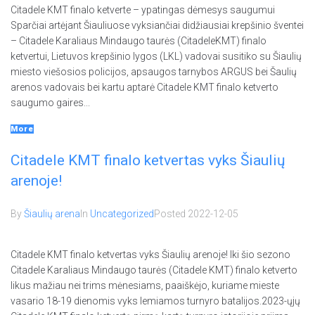
Citadele KMT finalo ketverte – ypatingas dėmesys saugumui
Sparčiai artėjant Šiauliuose vyksiančiai didžiausiai krepšinio šventei
– Citadele Karaliaus Mindaugo taurės (CitadeleKMT) finalo
ketvertui, Lietuvos krepšinio lygos (LKL) vadovai susitiko su Šiaulių
miesto viešosios policijos, apsaugos tarnybos ARGUS bei Šaulių
arenos vadovais bei kartu aptarė Citadele KMT finalo ketverto
saugumo gaires...
More
Citadele KMT finalo ketvertas vyks Šiaulių
arenoje!
By
Šiaulių arena
In
Uncategorized
Posted
2022-12-05
Citadele KMT finalo ketvertas vyks Šiaulių arenoje! Iki šio sezono
Citadele Karaliaus Mindaugo taurės (Citadele KMT) finalo ketverto
likus mažiau nei trims mėnesiams, paaiškėjo, kuriame mieste
vasario 18-19 dienomis vyks lemiamos turnyro batalijos.2023-­ųjų