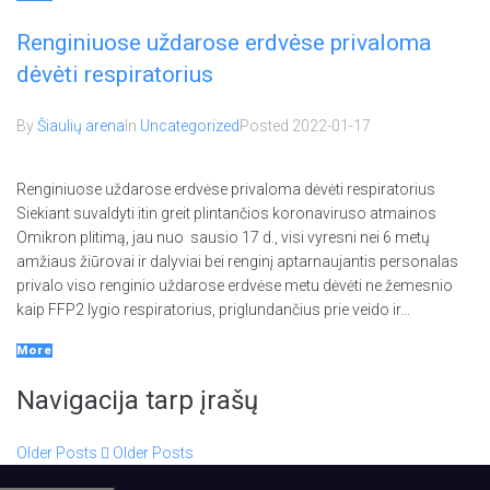
Renginiuose uždarose erdvėse privaloma
dėvėti respiratorius
By
Šiaulių arena
In
Uncategorized
Posted
2022-01-17
Renginiuose uždarose erdvėse privaloma dėvėti respiratorius
Siekiant suvaldyti itin greit plintančios koronaviruso atmainos
Omikron plitimą, jau nuo sausio 17 d., visi vyresni nei 6 metų
amžiaus žiūrovai ir dalyviai bei renginį aptarnaujantis personalas
privalo viso renginio uždarose erdvėse metu dėvėti ne žemesnio
kaip FFP2 lygio respiratorius, priglundančius prie veido ir...
More
Navigacija tarp įrašų
Older Posts
Older Posts