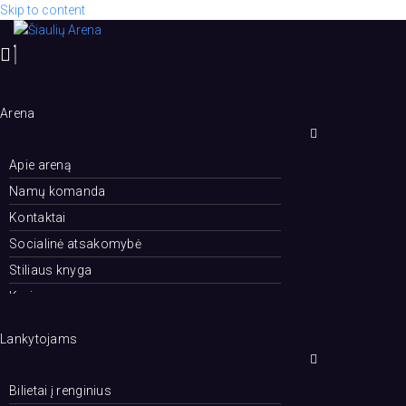
Skip to content
Arena
Apie areną
Namų komanda
Kontaktai
Socialinė atsakomybė
Stiliaus knyga
Karjera
Renginiai
Lankytojams
Bilietai į renginius