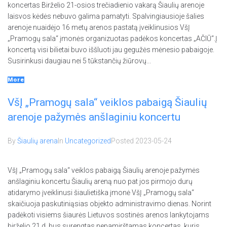
koncertas Birželio 21-osios trečiadienio vakarą Šiaulių arenoje
laisvos kėdės nebuvo galima pamatyti. Spalvingiausioje šalies
arenoje nuaidėjo 16 metų arenos pastatą įveiklinusios VšĮ
„Pramogų sala“ įmonės organizuotas padėkos koncertas „AČIŪ“.Į
koncertą visi bilietai buvo iššluoti jau gegužės mėnesio pabaigoje.
Susirinkusi daugiau nei 5 tūkstančių žiūrovų...
More
VšĮ „Pramogų sala“ veiklos pabaigą Šiaulių
arenoje pažymės anšlaginiu koncertu
By
Šiaulių arena
In
Uncategorized
Posted
2023-05-24
VšĮ „Pramogų sala“ veiklos pabaigą Šiaulių arenoje pažymės
anšlaginiu koncertu Šiaulių areną nuo pat jos pirmojo durų
atidarymo įveiklinusi šiaulietiška įmonė VšĮ „Pramogų sala“
skaičiuoja paskutiniąsias objekto administravimo dienas. Norint
padėkoti visiems šiaurės Lietuvos sostinės arenos lankytojams
birželio 21 d. bus surengtas nepamirštamas koncertas, kuris