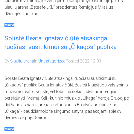
Citadele KMT finalo ketvertą pirmą kartą turnyro istorijoje priims
Šiaulių arena.„Betsafe-LKL“ prezidentas Remigijus Milašius
džiaugėsi tuo, kad...
More
Solistė Beata Ignatavičiūtė atsakingai
ruošiasi susitikimui su „Čikagos“ publika
By
Šiaulių arena
In
Uncategorized
Posted
2022-12-01
Solistė Beata Ignatavičiūtė atsakingai ruošiasi susitikimui su
„Čikagos“ publika Beata Ignatavičiūtė, žavioji Klaipėdos valstybinio
muzikinio teatro solistė, vėl tobulina šokio judesius ir rengiasi
persikūnyti į Velmą Keli - kultinio miuziklo „Čikaga“ heroję.Gruodį po
didžiausias šalies arenas keliausiantis Brodvėjaus miuziklas
„Čikaga“ - baudžiamojo teisingumo satyra, pasakojanti apie dvi
dėmesio ir pripažinimo...
More