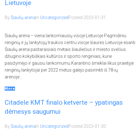
Lietuvoje
By
Šiaulių arena
In
Uncategorized
Posted
2023-01-31
Šiaulių arena – viena lankomiausių visoje Lietuvoje Pagrindiniu
renginių ir jų lankytojų traukos centru visoje šiaurės Lietuvoje esanti
Šiaulių arena pastaraisiais metais šiauliečius ir miesto svečius
džiugino kokybiškais kultūros ir sporto renginiais, kurie
pasižymėjo ir gausiu lankomumu.Karantino šmėklai likus praeityje
renginių lankytojai per 2022 metus galėjo pasirinkti iš 78-ių
arenoje...
More
Citadele KMT finalo ketverte – ypatingas
dėmesys saugumui
By
Šiaulių arena
In
Uncategorized
Posted
2023-01-30