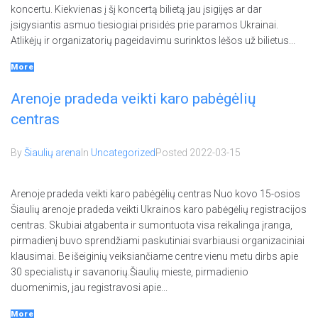
koncertu. Kiekvienas į šį koncertą bilietą jau įsigijęs ar dar
įsigysiantis asmuo tiesiogiai prisidės prie paramos Ukrainai.
Atlikėjų ir organizatorių pageidavimu surinktos lėšos už bilietus...
More
Arenoje pradeda veikti karo pabėgėlių
centras
By
Šiaulių arena
In
Uncategorized
Posted
2022-03-15
Arenoje pradeda veikti karo pabėgėlių centras Nuo kovo 15-osios
Šiaulių arenoje pradeda veikti Ukrainos karo pabėgėlių registracijos
centras. Skubiai atgabenta ir sumontuota visa reikalinga įranga,
pirmadienį buvo sprendžiami paskutiniai svarbiausi organizaciniai
klausimai. Be išeiginių veiksiančiame centre vienu metu dirbs apie
30 specialistų ir savanorių.Šiaulių mieste, pirmadienio
duomenimis, jau registravosi apie...
More