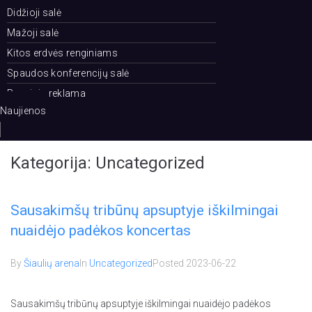
Didžioji salė
Mažoji salė
Kitos erdvės renginiams
Spaudos konferencijų salė
Renginių reklama
Naujienos
Kategorija:
Uncategorized
Sausakimšų tribūnų apsuptyje iškilmingai
nuaidėjo padėkos koncertas
By
Šiaulių arena
In
Uncategorized
Posted
2023-06-22
Sausakimšų tribūnų apsuptyje iškilmingai nuaidėjo padėkos