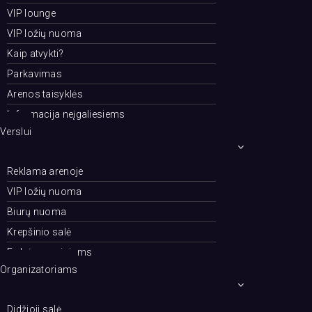
VIP lounge
VIP ložių nuoma
Kaip atvykti?
Parkavimas
Arenos taisyklės
Informacija neįgaliesiems
Verslui
Reklama arenoje
VIP ložių nuoma
Biurų nuoma
Krepšinio salė
Erdvės renginiams
Organizatoriams
Didžioji salė