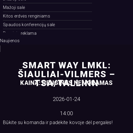
Mažoji salė
Kitos erdvės renginiams
Spaudos konferencijų salė
Renginių reklama
Naujienos
SMART WAY LMKL:
ŠIAULIAI-VILMERS –
TSA/TALLINN
KAINA: RENGINYS NEMOKAMAS
2026-01-24
14:00
Būkite su komanda ir padėkite kovoje dėl pergalės!