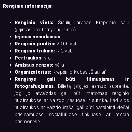
Renginio informacija:
Renginio vieta:
Šiaulių arenos Krepšinio salė
(įėjimas pro Tarnybinį įėjimą)
Įėjimas nemokamas
Renginio pradžia:
20:00 val.
Renginio trukmė:
~ 2 val.
Pertraukos:
yra
Amžiaus cenzas:
nėra
Organizatorius:
Krepšinio klubas „Šiauliai”
Renginys gali būti filmuojamas ir
fotografuojamas
. Bilietą įsigijęs asmuo supranta,
jog jo atvaizdas gali būti matomas renginio
nuotraukose ar vaizdo įrašuose ir sutinka, kad šios
nuotraukos ar vaizdo įrašai gali būti patalpinti viešai
prieinamuose socialiniuose tinkluose ar media
priemonėse.