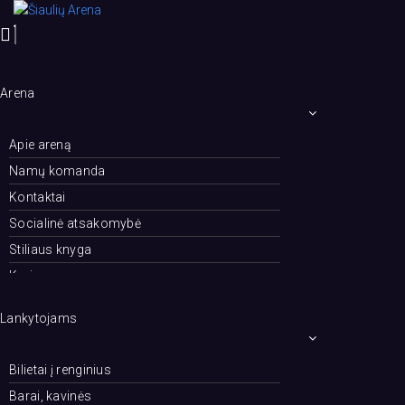
Skip
to
content
Arena
Apie areną
Namų komanda
Kontaktai
Socialinė atsakomybė
Stiliaus knyga
Karjera
Renginiai
Lankytojams
Bilietai į renginius
Barai, kavinės