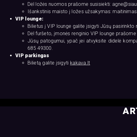
Dėl ložės nuomos prašome susisiekti: agne@siaul
Išankstinis maisto į ložes užsakymas: maitinimas@
VIP lounge:
Bilietus į VIP lounge galite įsigyti Jūsų pasirinkto
Dėl furšeto, įmonės renginio VIP lounge prašome 
Jūsų patogumui, ypač jei atvyksite didelė kompani
685 49300.
VIP parkingas
Bilietą galite įsigyti
kakava.lt
AR