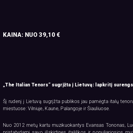
KAINA: NUO 39,10 €
„The Italian Tenors“ sugrįžta į Lietuvą: lapkritį sureng
Šį rudenį į Lietuvą sugrįžta publikos jau pamėgta italų tenorų
miestuose: Vilniuje, Kaune, Palangoje ir Šiauliuose.
Nuo 2012 metų kartu muzikuokantys Evansas Tononas, Luca Sal
pristatydami savo išskirtines itališkos ir populiariosios mu