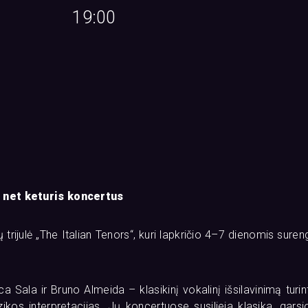
19:00
s net keturis koncertus
 trijulė „The Italian Tenors“, kuri lapkričio 4–7 dienomis sure
a ir Bruno Almeida – klasikinį vokalinį išsilavinimą turinty
zikos interpretacijas. Jų koncertuose susilieja klasika, garsi