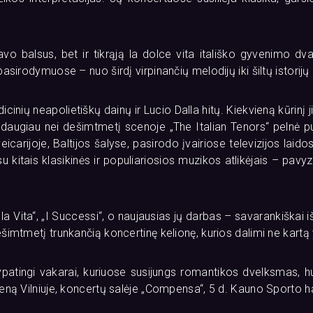
o balsus, bet ir tikrąją la dolce vita itališko gyvenimo dv
asirodymuose – nuo širdį virpinančių melodijų iki šiltų istorij
inių neapolietiškų dainų ir Lucio Dalla hitų. Kiekvieną kūrinį j
r daugiau nei dešimtmetį scenoje „The Italian Tenors“ pelnė p
veicarijoje, Baltijos šalyse, pasirodo įvairiose televizijos laid
 kitais klasikinės ir populiariosios muzikos atlikėjais – pavyz
a la Vita“, „I Successi“, o naujausias jų darbas – savarankiška
šimtmetį trunkančią koncertinę kelionę, kurios dalimi ne kartą 
 ypatingi vakarai, kuriuose susijungs romantikos dvelksmas, h
ieną Vilniuje, koncertų salėje „Compensa“, 5 d. Kauno Sporto ha