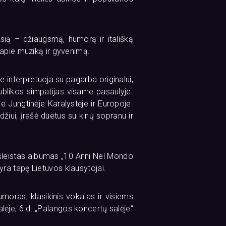
asią – džiaugsmą, humorą ir itališką
ų apie muziką ir gyvenimą.
ie interpretuoja su pagarba originalui,
ublikos simpatijas visame pasaulyje.
ose Jungtinėje Karalystėje ir Europoje.
džiui, įrašė duetus su kinų sopranu ir
i išleistas albumas „10 Anni Nel Mondo
yra tapę Lietuvos klausytojai.
umoras, klasikinis vokalas ir visiems
lėje, 6 d. „Palangos koncertų salėje“