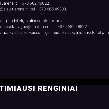
iuarena.lt | +370 682 48822.
siauliuarena.lt | tel. +370 685 49300.
 renginio bilietų platinimo platformoje.
susisiekti: agne@siauliuarena.lt | +370 682 48822.
ja, kviečiame vaišes ir gėrimus užsisakyti iš anksto: el.p. m
TIMIAUSI RENGINIAI