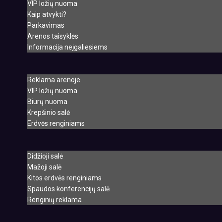
VIP ložių nuoma
Kaip atvykti?
Parkavimas
Arenos taisyklės
Informacija neįgaliesiems
Reklama arenoje
VIP ložių nuoma
Biurų nuoma
Krepšinio salė
Erdvės renginiams
Didžioji salė
Mažoji salė
Kitos erdvės renginiams
Spaudos konferencijų salė
Renginių reklama