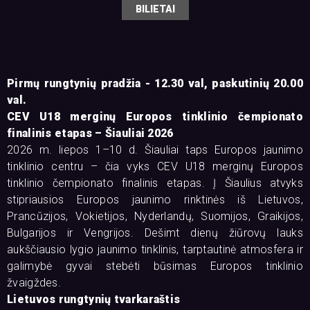
BILIETAI
Pirmų rungtynių pradžia - 12.30 val, paskutinių 20.00
val.
CEV U18 merginų Europos tinklinio čempionato
finalinis etapas – Šiauliai 2026
2026 m. liepos 1–10 d. Šiauliai taps Europos jaunimo
tinklinio centru – čia vyks CEV U18 merginų Europos
tinklinio čempionato finalinis etapas. Į Šiaulius atvyks
stipriausios Europos jaunimo rinktinės iš Lietuvos,
Prancūzijos, Vokietijos, Nyderlandų, Suomijos, Graikijos,
Bulgarijos ir Vengrijos. Dešimt dienų žiūrovų lauks
aukščiausio lygio jaunimo tinklinis, tarptautinė atmosfera ir
galimybė gyvai stebėti būsimas Europos tinklinio
žvaigždes.
Lietuvos rungtynių tvarkaraštis