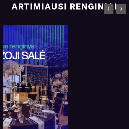
ARTIMIAUSI RENGINIAI
‹
›