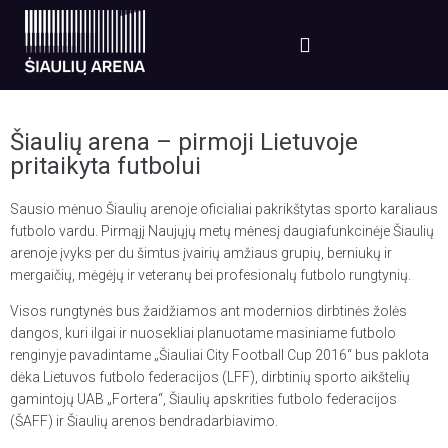
Šiaulių arena – pirmoji Lietuvoje
pritaikyta futbolui
Sausio mėnuo Šiaulių arenoje oficialiai pakrikštytas sporto karaliaus
futbolo vardu. Pirmąjį Naujųjų metų mėnesį daugiafunkcinėje Šiaulių
arenoje įvyks per du šimtus įvairių amžiaus grupių, berniukų ir
mergaičių, mėgėjų ir veteranų bei profesionalų futbolo rungtynių.
Visos rungtynės bus žaidžiamos ant modernios dirbtinės žolės
dangos, kuri ilgai ir nuosekliai planuotame masiniame futbolo
renginyje pavadintame „Šiauliai City Football Cup 2016“ bus paklota
dėka Lietuvos futbolo federacijos (LFF), dirbtinių sporto aikštelių
gamintojų UAB „Fortera“, Šiaulių apskrities futbolo federacijos
(ŠAFF) ir Šiaulių arenos bendradarbiavimo.