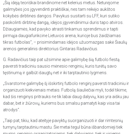
„Šią idėją teoriškai brandinome net kelerius metus. Neturėjome
galimybės jos įgyvendinti praktiškai, nes tam reikėjo aukštos
kokybės dirbtinės dangos. Pavykus susitarti su LFF, kuri sutiko
paskolinti dirbtinę dangą, idėjos įgyvendinimui duris tapo atviros.
Džiaugiamės, kad pavyko atrasti tinkamus sprendimus ir tapti
pirmąja daugiafunkcine Lietuvos arena, kurioje bus žaidžiamas
tikras futbolas“, – prisimindamas idėjos užuomazgas sakė Šiaulių
arenos generalinis direktorius Gintaras Radavičius.
G. Radavičius taip pat užsiminė apie galimybę šią futbolo fiestą
paversti tradiciniu sausio mėnesio renginiu, kuris turėtų savo
tęstinumą ir galbūt išaugtų net ir iki tarptautinio lygmens.
„Svarstome galimybę šį išskirtinį futbolo renginį paversti tradiciniu ir
organizuoti kiekvienais metais. Futbolą šiauliečiai myli, todėl tikime,
kad šis renginys pritrauks ne tik labai daug dalyvių, kas yra aišku jau
dabar, bet ir žiūrovų, kuriems bus smalsu pamatyti kaip visa tai
atrodys“.
„Taip pat, tikiu, kad ateityje pavyktų suorganizuoti ir dar rimtesnių
turnyrų tarptautiniu mastu. Šie metai tegul būna išbandomieji tiek
mums, renginio organizatoriams, tiek dalyviams, tiek ir visiems