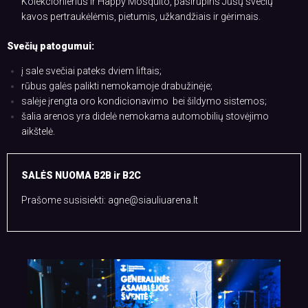
Kolekcionierius ir Happy Mosquito, pasirūpins Jūsų svečių
kavos pertraukėlėmis, pietumis, užkandžiais ir gėrimais.
Svečių patogumui:
į sale svečiai pateks dviem liftais;
rūbus galės palikti nemokamoje drabužinėje;
salėje įrengta oro kondicionavimo bei šildymo sistemos;
šalia arenos yra didelė nemokama automobilių stovėjimo
aikštelė.
SALĖS NUOMA B2B ir B2C
Prašome susisiekti: agne@siauliuarena.lt