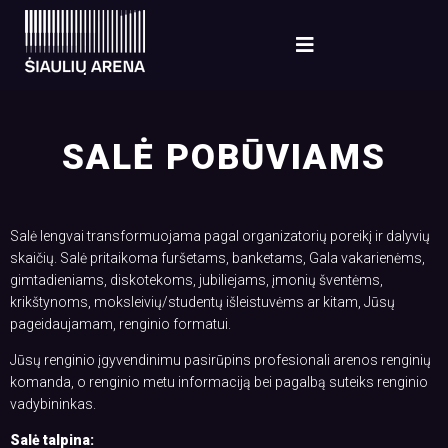
SALĖ POBŪVIAMS
Salė lengvai transformuojama pagal organizatorių poreikį ir dalyvių
skaičių. Salė pritaikoma furšetams, banketams, Gala vakarienėms,
gimtadieniams, diskotekoms, jubiliejams, įmonių šventėms,
krikštynoms, moksleivių/studentų išleistuvėms ar kitam, Jūsų
pageidaujamam, renginio formatui.
Jūsų renginio įgyvendinimu pasirūpins profesionali arenos renginių
komanda, o renginio metu informaciją bei pagalbą suteiks renginio
vadybininkas.
Salė talpina: