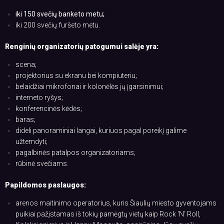
iki 150 svečių banketo metu;
iki 200 svečių furšeto metu.
Renginių organizatorių patogumui salėje yra:
scena;
projektorius su ekranu bei kompiuteriu;
belaidžiai mikrofonai ir kolonėlės jų įgarsinimui;
interneto ryšys;
konferencinės kėdės;
baras;
dideli panoraminiai langai, kuriuos pagal poreikį galime
užtemdyti;
pagalbinės patalpos organizatoriams;
rūbinė svečiams.
Papildomos paslaugos:
arenos maitinimo operatorius, kuris Šiaulių miesto gyventojams
puikiai pažįstamas iš tokių pamėgtų vietų kaip Rock ‘N’ Roll,